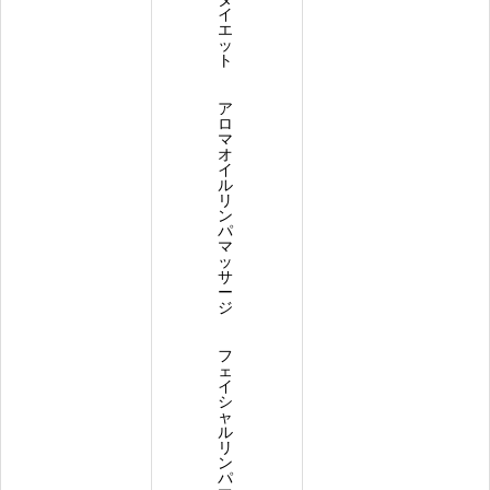
イ
エ
ッ
ト
ア
ロ
マ
オ
イ
ル
リ
ン
パ
マ
ッ
サ
ー
ジ
フ
ェ
イ
シ
ャ
ル
リ
ン
パ