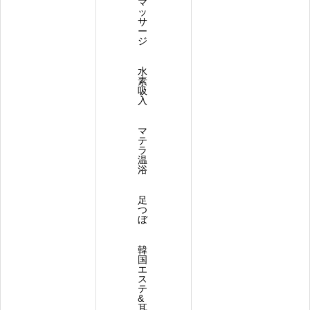
マ
ッ
サ
ー
ジ
水
素
吸
入
マ
テ
ラ
温
浴
足
つ
ぼ
韓
国
エ
ス
テ
&
耳