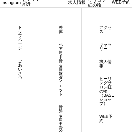
グサロン
WEB予約
求人情報
Instagram
紹介
虹の輪
ト
整
アクセ
ッ
体
ス
プ
ペ
ー
ペ
ギャラ
ジ
ア
リー
肩
甲
ご
骨
求人情
あ
＆
報
い
骨
さ
盤
つ
ダ
ヒーリ
イ
ングサ
エ
ロン虹
ッ
の輪
ト
（BASE
ショッ
プ）
骨
盤
＆
WEB予
肩
約
甲
骨
ダ