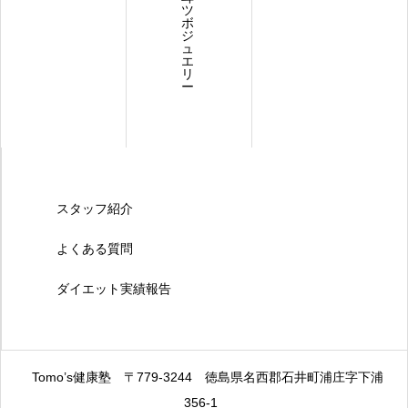
ツ
ボ
ジ
ュ
エ
リ
ー
スタッフ紹介
よくある質問
ダイエット実績報告
Tomo’s健康塾
〒779-3244
徳島県名西郡石井町浦庄字下浦
356-1