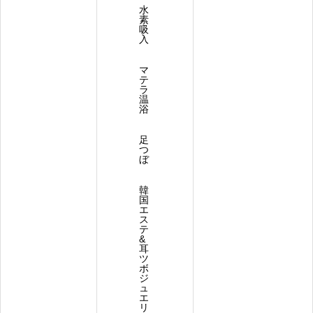
水
素
吸
入
マ
テ
ラ
温
浴
足
つ
ぼ
韓
国
エ
ス
テ
&
耳
ツ
ボ
ジ
ュ
エ
リ