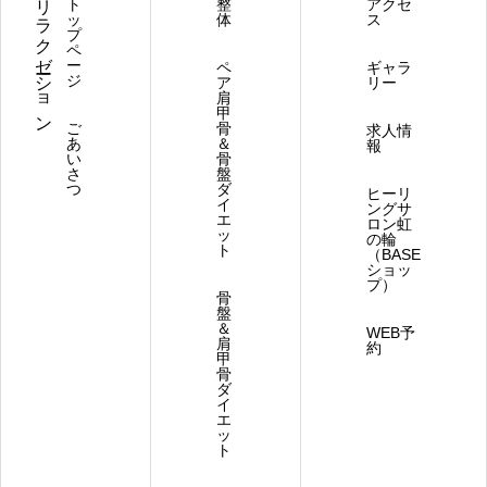
ト
整
アクセ
ッ
体
ス
プ
ペ
ー
ペ
ギャラ
ジ
ア
リー
肩
甲
ご
骨
求人情
あ
＆
報
い
骨
さ
盤
つ
ダ
ヒーリ
イ
ングサ
エ
ロン虹
ッ
の輪
ト
（BASE
ショッ
プ）
骨
盤
＆
WEB予
肩
約
甲
骨
ダ
イ
エ
ッ
ト