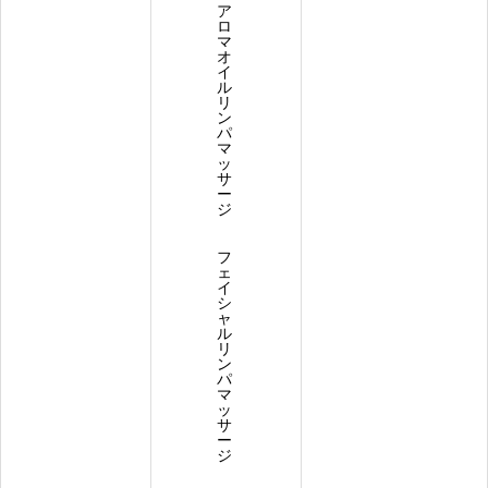
ア
ロ
マ
オ
イ
ル
リ
ン
パ
マ
ッ
サ
ー
ジ
フ
ェ
イ
シ
ャ
ル
リ
ン
パ
マ
ッ
サ
ー
ジ