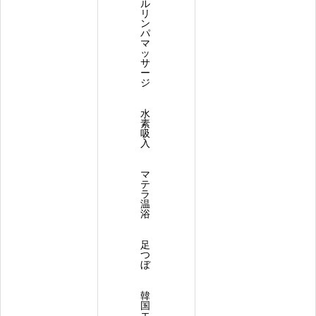
ル
リ
ン
パ
マ
ッ
サ
ー
ジ
水
素
吸
入
マ
テ
ラ
温
浴
足
つ
ぼ
韓
国
エ