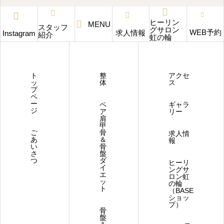
ヒーリン
MENU
スタッフ
グサロン
WEB予約
求人情報
Instagram
紹介
虹の輪
ト
整
アクセ
ッ
体
ス
プ
ペ
ー
ペ
ギャラ
ジ
ア
リー
肩
甲
ご
骨
求人情
あ
＆
報
い
骨
さ
盤
つ
ダ
ヒーリ
イ
ングサ
エ
ロン虹
ッ
の輪
ト
（BASE
ショッ
プ）
骨
盤