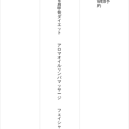
＆
WEB予
肩
約
甲
骨
ダ
イ
エ
ッ
ト
ア
ロ
マ
オ
イ
ル
リ
ン
パ
マ
ッ
サ
ー
ジ
フ
ェ
イ
シ
ャ