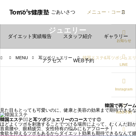
Tomo's健康塾
トップページ
ごあいさつ
メニュー・コース
韓国エステ&耳ツボ
ジュエリー
ダイエット実績報告
スタッフ紹介
ギャラリー
お知らせ
MENU
耳ツボジュエリー
韓国エステ&耳ツボジュエ
アクセス
WEB予約
LINE
Instagram
韓国で再ブー
見た目もとっても可愛いのに、健康と美容の効果まで期待できるな
WEB予約
韓国エステ💆‍♀️と耳ツボジュエリーのコース
です😍
ほどよくツボを刺激することでつける場所によって、むくんだ顔が
首肩腰や、眼精疲労、女性特有の悩みにもアプローチ！
食欲を抑えるツボもあるからダイエット効果も期待できるなんて嬉