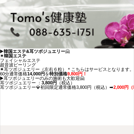
▶️
韓国エステ&耳ツボジュエリー
🤗
✴︎韓国エステ
フェイシャルエステ
超音波ピーリング
✴︎
耳ツボジュエリー（左右６粒）＊こちらはサービスとなります。
60分通常価格
14,000円
を
特別価格
9,800円！
▶️耳ツボジュエリーのみの施術も大歓迎🤗
耳ツボジュエリー ：
3,800円
（税込）
耳ツボジュエリー💎初回限定通常価格3,800円（税込）➡︎
2,000円