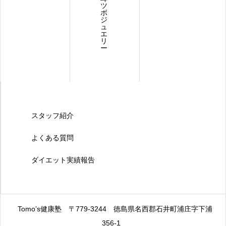
ツ
ボ
ジ
ュ
エ
リ
ー
スタッフ紹介
よくある質問
ダイエット実績報告
Tomo’s健康塾
〒779-3244
徳島県名西郡石井町浦庄字下浦
356-1