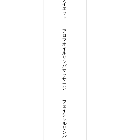
イ
エ
ッ
ト
ア
ロ
マ
オ
イ
ル
リ
ン
パ
マ
ッ
サ
ー
ジ
フ
ェ
イ
シ
ャ
ル
リ
ン
パ