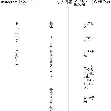
グサロン
WEB予約
求人情報
Instagram
紹介
虹の輪
ト
整
アクセ
ッ
体
ス
プ
ペ
ー
ペ
ギャラ
ジ
ア
リー
肩
甲
ご
骨
求人情
あ
＆
報
い
骨
さ
盤
つ
ダ
ヒーリ
イ
ングサ
エ
ロン虹
ッ
の輪
ト
（BASE
ショッ
プ）
骨
盤
＆
WEB予
肩
約
甲
骨
ダ