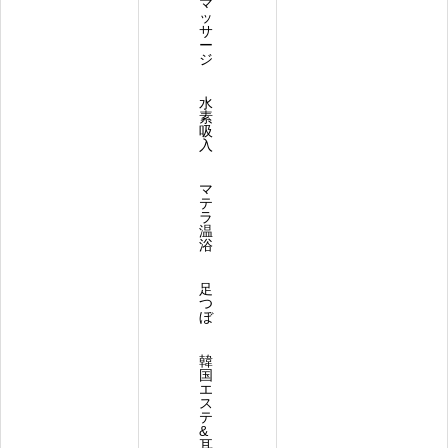
マ
ッ
サ
ー
ジ
水
素
吸
入
マ
テ
ラ
温
浴
足
つ
ぼ
韓
国
エ
ス
テ
&
耳