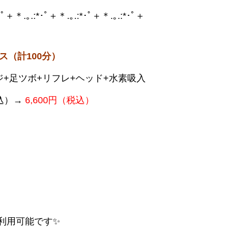
:*･ﾟ＋＊.｡.:*･ﾟ＋＊.｡.:*･ﾟ＋＊.｡.:*･ﾟ＋
ス（計100分）
+足ツボ+リフレ+ヘッド+水素吸入
税込）→
6,600円（税込）
ご利用可能です✨