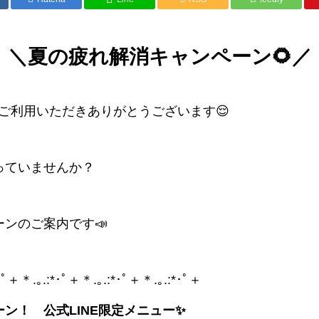
＼夏の疲れ解消キャンペーン🌻／
塾をご利用いただきありがとうございます😌
っていませんか？
ンのご案内です📣
:*･ﾟ＋＊.｡.:*･ﾟ＋＊.｡.:*･ﾟ＋＊.｡.:*･ﾟ＋
ペーン！
公式LINE限定メニュー✨