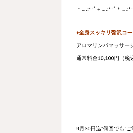
＊.｡.:*･ﾟ＋.｡.:*･ﾟ＊.｡.
♦️全身スッキリ贅沢コー
アロマリンパマッサージ
通常料金10,100円（
9月30日迄”何回でも”