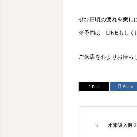
ぜひ日頃の疲れを癒し
※予約は LINEもし
ご来店を心よりお待ちし
Post
Share
石井町の整体・ダイエット・リラクゼーション
水素吸入機