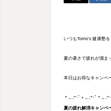
いつもTomo’s 健康
夏の暑さで疲れが溜ま
本日はお得なキャンペー
＊.｡.:*･ﾟ＋.｡.:*･ﾟ＊.｡.
夏の疲れ解消キャン