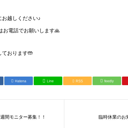
にお越しください♪
くはお電話でお願いします🙏
ております🤲
Hatena
Line
RSS
feedly
２週間モニター募集！！
臨時休業のお