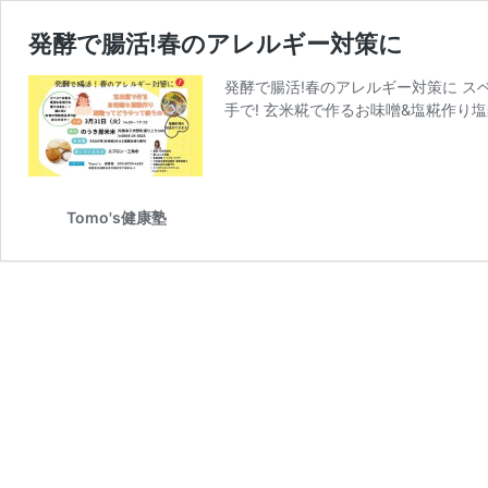
発酵で腸活!春のアレルギー対策に
発酵で腸活!春のアレルギー対策に スベ
手で! 玄米糀で作るお味噌&塩糀作り
Tomo's健康塾